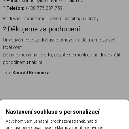
?
E-mail:
koupelny@konradkeramika.cz
?
Telefon:
+420 775 387 759
Rádi vám pomůžeme i během probíhající údržby.
? Děkujeme za pochopení
Omlouváme se za dočasné omezení a děkujeme za vaši
trpělivost.
Děláme maximum pro to, abyste se mohli co nejdříve vrátit k
pohodlnému nákupu.
Tým
Konrád Keramika
Nastavení souhlasu s personalizací
Abychom vám usnadnili procházení stránek, nabídli
přizpůsobený obsah nebo reklamu a mohli anonymně