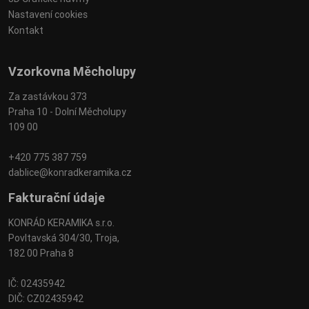
Nastavení cookies
Kontakt
Vzorkovna Měcholupy
Za zastávkou 373
Praha 10 - Dolní Měcholupy
109 00
+420 775 387 759
dablice@konradkeramika.cz
Fakturační údaje
KONRÁD KERAMIKA s.r.o.
Povltavská 304/30, Troja,
182 00 Praha 8
IČ: 02435942
DIČ: CZ02435942